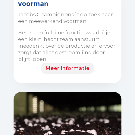
voorman
Jacobs Champignons is op zoek naar
een meewerkend voorman.
Het is een fulltime functie, waarbij je
een klein, hecht team aanstuurt,
meedenkt over de productie en ervoor
zorgt dat alles gestroomlijnd door
blijft lopen.
Meer informatie